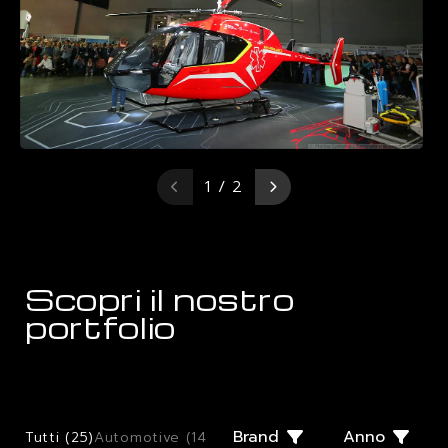
1 / 2
Scopri il nostro
portfolio
Brand
Anno
Tutti (
25
)
Automotive (
14
)
Few Offs (
2
)
Giugiaro Design (
2