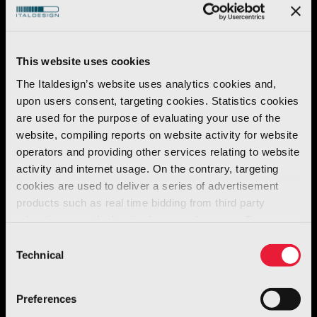
This website uses cookies
The Italdesign’s website uses analytics cookies and,
upon users consent, targeting cookies. Statistics cookies
are used for the purpose of evaluating your use of the
website, compiling reports on website activity for website
operators and providing other services relating to website
activity and internet usage. On the contrary, targeting
cookies are used to deliver a series of advertisement
products such as real time bidding from third party
advertisers, on the basis of your preferences. To see
Robotics
more, go to the
cookie policy
Consent
GENE.01 - Robot umanoide italiano
Technical
Selection
Per saperne di più
Preferences