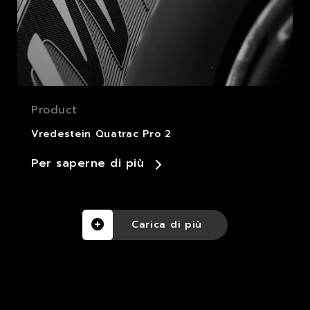
Product
Vredestein Quatrac Pro 2
Per saperne di più
Carica di più