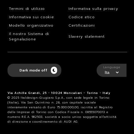
Termini di utilizzo
Informativa sulla privacy
Informativa sui cookie
Codice etico
Modello organizzativo
Certificazioni
Il nostro Sistema di
Slavery statement
Segnalazione
Language
Dark mode off
Via Achille Grandi, 25 - 10024 Moncalieri - Torino - Italy
© 2025 Italdesign-Giugiaro S.p.A., con sede legale in Torino
(Italia), Via San Quintino n. 28, con capitale sociale
interamente versato di Euro 75.000.000,00, iscritta al Registro
delle Imprese di Torino con Codice Fiscale n. 08555070013 e
numero R.E.A. 982503, società a socio unico soggetta all'attività
di direzione e coordinamento di AUDI AG.