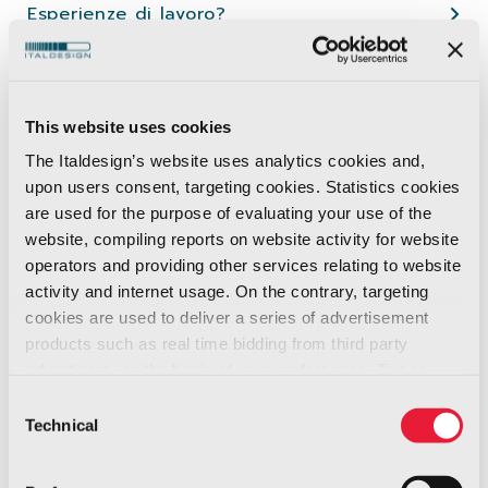
Esperienze di lavoro?
Appena laureato?
This website uses cookies
Hai già fatto domanda?
The Italdesign’s website uses analytics cookies and,
upon users consent, targeting cookies. Statistics cookies
are used for the purpose of evaluating your use of the
website, compiling reports on website activity for website
operators and providing other services relating to website
activity and internet usage. On the contrary, targeting
cookies are used to deliver a series of advertisement
products such as real time bidding from third party
advertisers, on the basis of your preferences. To see
more, go to the
cookie policy
Consent
Technical
Selection