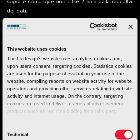
sopra e comunque non oltre 2 anni dalla raccolta
dei dati.
5. Accesso ai dati
I Suoi dati potranno essere resi accessibili per le
finalità di cui all’art. 3 ai seguenti destinatari:
This website uses cookies
a società o altri soggetti terzi (soggetti che
The Italdesign’s website uses analytics cookies and,
upon users consent, targeting cookies. Statistics cookies
forniscono servizi per la gestione del
are used for the purpose of evaluating your use of the
sistema informativo e delle reti di
website, compiling reports on website activity for website
telecomunicazioni di servizi, nonché dello
operators and providing other services relating to website
stesso sito internet, etc.) che svolgono
activity and internet usage. On the contrary, targeting
cookies are used to deliver a series of advertisement
attività in outsourcing per conto del
products such as real time bidding from third party
Titolare;
advertisers, on the basis of your preferences. To see
a soggetti nominati Responsabili esterni, e ai
more, go to the
cookie policy
Consent
soggetti autorizzati al trattamento dal
Technical
Selection