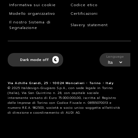
Informativa sui cookie
Codice etico
Modello organizzativo
Certificazioni
Il nostro Sistema di
Slavery statement
Segnalazione
Language
Dark mode off
Via Achille Grandi, 25 - 10024 Moncalieri - Torino - Italy
© 2025 Italdesign-Giugiaro S.p.A., con sede legale in Torino
(Italia), Via San Quintino n. 28, con capitale sociale
interamente versato di Euro 75.000.000,00, iscritta al Registro
delle Imprese di Torino con Codice Fiscale n. 08555070013 e
numero R.E.A. 982503, società a socio unico soggetta all'attività
di direzione e coordinamento di AUDI AG.