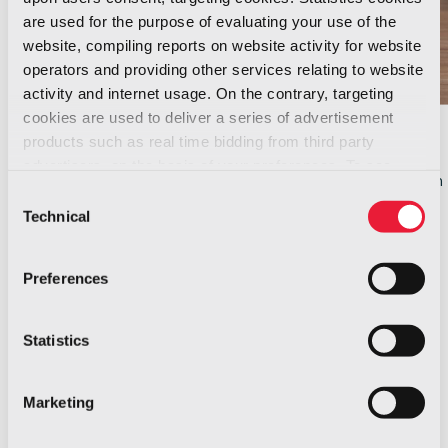
are used for the purpose of evaluating your use of the
website, compiling reports on website activity for website
operators and providing other services relating to website
activity and internet usage. On the contrary, targeting
cookies are used to deliver a series of advertisement
Valori
products such as real time bidding from third party
advertisers, on the basis of your preferences. To see
Facciamo affidamento sulla nostra cultura
In
more, go to the
cookie policy
Consent
aziendale per orientare il lavoro quotidiano.
Technical
Selection
Per saperne di più
Preferences
Statistics
Marketing