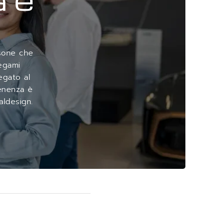
rsone che
legami
egato al
tenenza è
aldesign.