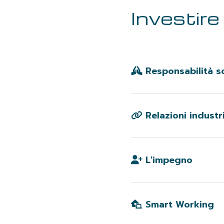
Investire
Responsabilità s
Sosteniamo le cause c
benessere dei singoli
Relazioni industri
Le idee nascono attra
costante, sempre ape
L'impegno
Organizziamo workshop
ambiente dinamico e p
Smart Working