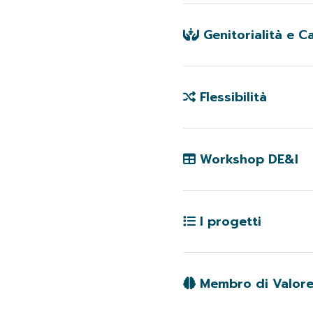
Quando il tipo di atti
adottando un modello 
Genitorialità e C
Mettiamo a disposizion
cura dei propri cari du
Flessibilità
Promuoviamo modelli or
Workshop DE&I
Nel nostro percorso v
formazione e workshop 
I progetti
sensibilizzare e accr
Sviluppiamo, personal
inclusiva e a ridurre 
Membro di Valore