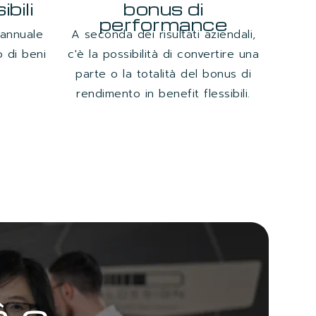
bili
bonus di
Lea
performance
 annuale
A seconda dei risultati aziendali,
L'o
o di beni
c'è la possibilità di convertire una
l
parte o la totalità del bonus di
va
rendimento in benefit flessibili.
à e