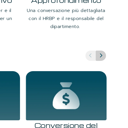
vivo
Approfondimento
r e il
Una conversazione più dettagliata
Ris
per un
con il HRBP e il responsabile del
dipartimento.
Conversione del