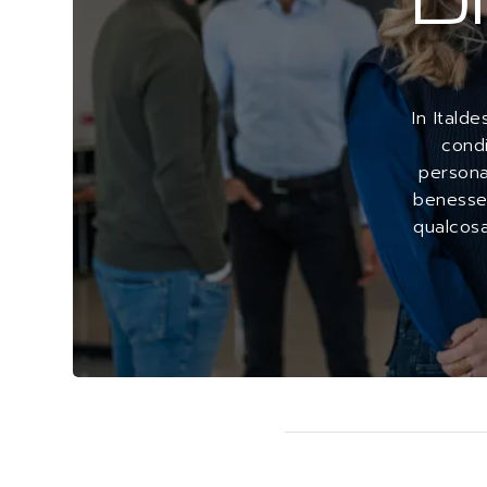
In Itald
condi
persona
benesser
qualcosa