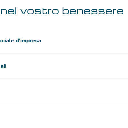
 nel vostro benessere
ociale d'impresa
he ci stanno a cuore, mettendo a disposizione tempo
 e della comunità.
ali
verso riunioni, dibattiti e commissioni interne. Pro
rto al cambiamento.
, concorsi e focus group per stimolare la collabora
artecipativo.