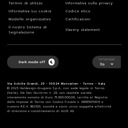
Termini di utilizzo
Informativa sulla privacy
Informativa sui cookie
Codice etico
Modello organizzativo
Certificazioni
Il nostro Sistema di
Slavery statement
Segnalazione
Language
Dark mode off
Via Achille Grandi, 25 - 10024 Moncalieri - Torino - Italy
© 2025 Italdesign-Giugiaro S.p.A., con sede legale in Torino
(Italia), Via San Quintino n. 28, con capitale sociale
interamente versato di Euro 75.000.000,00, iscritta al Registro
delle Imprese di Torino con Codice Fiscale n. 08555070013 e
numero R.E.A. 982503, società a socio unico soggetta all'attività
di direzione e coordinamento di AUDI AG.