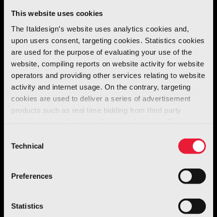
design. Le attrezzature di produzione e gli
This website uses cookies
stampi sono stati scelti con la massima
The Italdesign’s website uses analytics cookies and,
attenzione per evitare il rischio di scottature e
upon users consent, targeting cookies. Statistics cookies
imperfezioni.
are used for the purpose of evaluating your use of the
website, compiling reports on website activity for website
operators and providing other services relating to website
activity and internet usage. On the contrary, targeting
cookies are used to deliver a series of advertisement
products such as real time bidding from third party
advertisers, on the basis of your preferences. To see
more, go to the
cookie policy
Consent
Technical
Selection
Preferences
Statistics