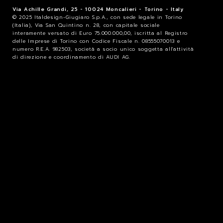
Via Achille Grandi, 25 - 10024 Moncalieri - Torino - Italy
© 2025 Italdesign-Giugiaro S.p.A., con sede legale in Torino
(Italia), Via San Quintino n. 28, con capitale sociale
interamente versato di Euro 75.000.000,00, iscritta al Registro
delle Imprese di Torino con Codice Fiscale n. 08555070013 e
numero R.E.A. 982503, società a socio unico soggetta all'attività
di direzione e coordinamento di AUDI AG.