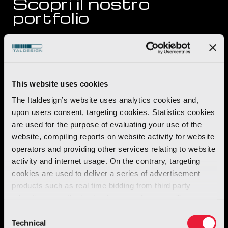
Scopri il nostro
portfolio
Brand
Anno
Tutti (
25
)
Automotive (
14
)
Few Offs (
2
)
Giugiaro Design (
2
This website uses cookies
The Italdesign’s website uses analytics cookies and,
upon users consent, targeting cookies. Statistics cookies
are used for the purpose of evaluating your use of the
website, compiling reports on website activity for website
operators and providing other services relating to website
activity and internet usage. On the contrary, targeting
cookies are used to deliver a series of advertisement
products such as real time bidding from third party
advertisers, on the basis of your preferences. To see
more, go to the
cookie policy
Consent
Technical
Selection