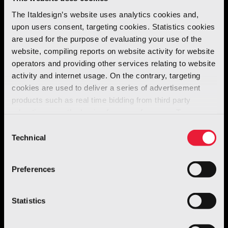
The Italdesign’s website uses analytics cookies and,
Questo
grande SUV
è subito diventato il
upon users consent, targeting cookies. Statistics cookies
modello di punta di SsangYong
.
are used for the purpose of evaluating your use of the
website, compiling reports on website activity for website
operators and providing other services relating to website
Il
design
si basava sulla
piattaforma della
activity and internet usage. On the contrary, targeting
Mercedes Classe M
, disponibile nelle versioni
cookies are used to deliver a series of advertisement
a 5 o 7 porte.
products such as real time bidding from third party
advertisers, on the basis of your preferences. To see
more, go to the
cookie policy
Le
versioni restyling
sono state introdotte
Consent
Technical
Selection
nel 2004 e nel 2006.
Preferences
Statistics