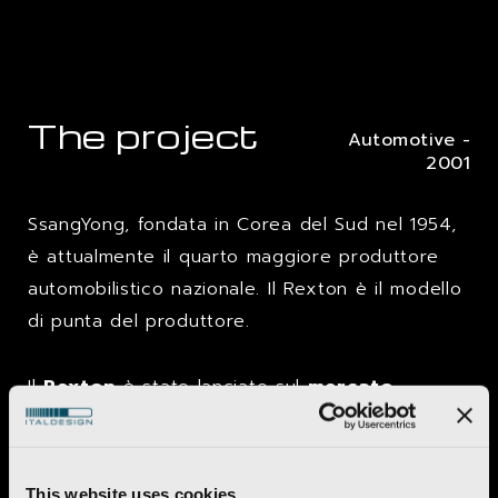
The project
Automotive -
2001
SsangYong, fondata in Corea del Sud nel 1954,
è attualmente il quarto maggiore produttore
automobilistico nazionale. Il Rexton è il modello
di punta del produttore.
Il
Rexton
è stato lanciato sul
mercato
coreano
nel 2001 e ha raggiunto
l’Europa
l’anno successivo, dove ha incontrato
l’apprezzamento del pubblico.
This website uses cookies