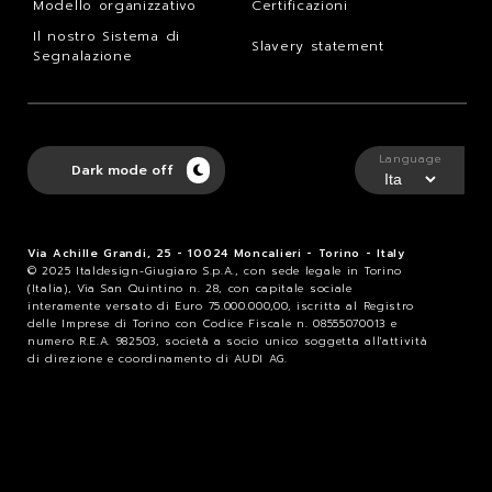
Modello organizzativo
Certificazioni
Il nostro Sistema di
Slavery statement
Segnalazione
Language
Dark mode off
Via Achille Grandi, 25 - 10024 Moncalieri - Torino - Italy
© 2025 Italdesign-Giugiaro S.p.A., con sede legale in Torino
(Italia), Via San Quintino n. 28, con capitale sociale
interamente versato di Euro 75.000.000,00, iscritta al Registro
delle Imprese di Torino con Codice Fiscale n. 08555070013 e
numero R.E.A. 982503, società a socio unico soggetta all'attività
di direzione e coordinamento di AUDI AG.