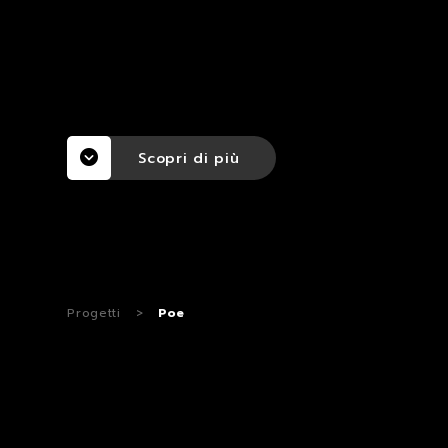
Scopri di più
Progetti
>
Poe