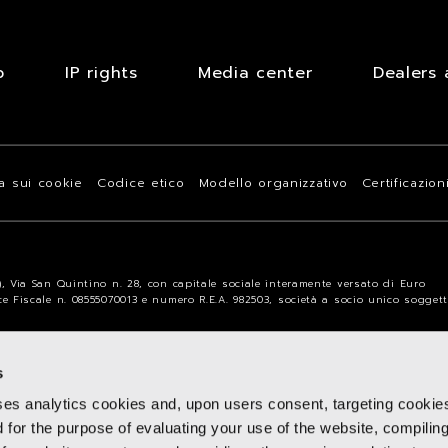
b
IP rights
Media center
Dealers 
va sui cookie
Codice etico
Modello organizzativo
Certificazion
a), Via San Quintino n. 28, con capitale sociale interamente versato di Euro
ice Fiscale n. 08555070013 e numero R.E.A. 982503, società a socio unico sogget
s
ses analytics cookies and, upon users consent, targeting cookie
d for the purpose of evaluating your use of the website, compilin