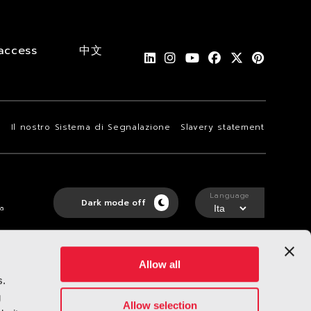
access
中文
i
Il nostro Sistema di Segnalazione
Slavery statement
Language
Dark mode off
ta
Allow all
s.
g
Allow selection