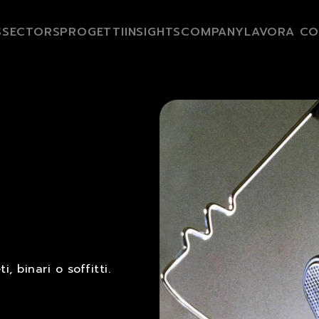
S
SECTORS
PROGETTI
INSIGHTS
COMPANY
LAVORA CO
, binari o soffitti.