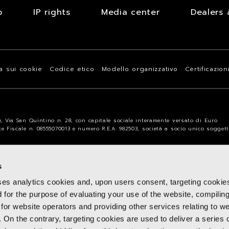
b
IP rights
Media center
Dealers 
va sui cookie
Codice etico
Modello organizzativo
Certificazion
a), Via San Quintino n. 28, con capitale sociale interamente versato di Euro
ice Fiscale n. 08555070013 e numero R.E.A. 982503, società a socio unico sogget
s
ses analytics cookies and, upon users consent, targeting cookie
d for the purpose of evaluating your use of the website, compilin
 for website operators and providing other services relating to w
. On the contrary, targeting cookies are used to deliver a series 