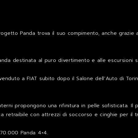
t
ogetto Panda trova il suo compimento, anche grazie al 
nda destinata al puro divertimento e alle escursioni s
enduto a FIAT subito dopo il Salone dell’Auto di Tori
interni propongono una rifinitura in pelle sofisticata. I
a retraibile con attrezzi di soccorso e cinghie per il t
e 70.000 Panda 4×4.