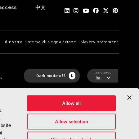
access
中文
i
Il nostro Sistema di Segnalazione
Slavery statement
Language
Dark mode off
ta
Allow all
s.
g
Allow selection
ebsite
of