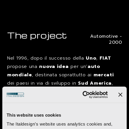
The project
Automotive -
2000
Nel 1996, dopo il successo della
Uno
,
FIAT
propose una
nuova idea
per un’
auto
mondiale
, destinata soprattutto ai
mercati
dei paesi in via di sviluppo in
Sud America
,
Asia
e
Africa
. Fu prodotta nello
stabilimento FIAT
in
Brasile
e creata come
un
auto compatta
sia in versione a
tre
che a
This website uses cookies
cinque porte
.
The Italdesign’s website uses analytics cookies and,