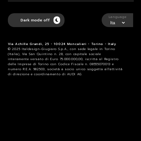
Language
Dark mode off
Via Achille Grandi, 25 - 10024 Moncalieri - Torino - Italy
© 2025 Italdesign-Giugiaro S.p.A., con sede legale in Torino
(Italia), Via San Quintino n. 28, con capitale sociale
interamente versato di Euro 75.000.000,00, iscritta al Registro
delle Imprese di Torino con Codice Fiscale n. 08555070013 e
numero R.E.A. 982503, società a socio unico soggetta all'attività
di direzione e coordinamento di AUDI AG.