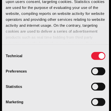
upon users consent, targeting cookies. Statistics cookies
Con lo stesso
telaio
e la
configurazione
are used for the purpose of evaluating your use of the
meccanica
, la
versione hatchback
fu
website, compiling reports on website activity for website
chiamata
Palio
, mentre la
berlina a tre
operators and providing other services relating to website
volumi
fu commercializzata con il nome di
activity and internet usage. On the contrary, targeting
cookies are used to deliver a series of advertisement
Siena
. Il più
recente restyling
, sempre a cura
products such as real time bidding from third party
di Italdesign, risale al 2003.
advertisers, on the basis of your preferences. To see
more, go to the
cookie policy
Consent
Technical
Selection
Preferences
Statistics
Marketing