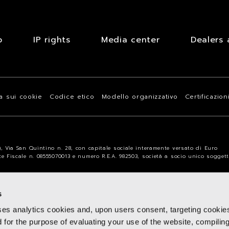
b
IP rights
Media center
Dealers 
va sui cookie
Codice etico
Modello organizzativo
Certificazion
a), Via San Quintino n. 28, con capitale sociale interamente versato di Euro
ice Fiscale n. 08555070013 e numero R.E.A. 982503, società a socio unico sogget
s
ses analytics cookies and, upon users consent, targeting cookie
d for the purpose of evaluating your use of the website, compilin