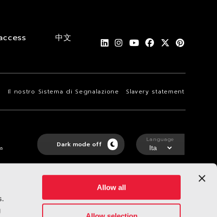
access
中文
i
Il nostro Sistema di Segnalazione
Slavery statement
Language
Dark mode off
ta
Allow all
s.
g
Allow selection