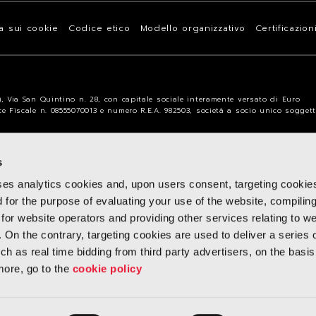
va sui cookie
Codice etico
Modello organizzativo
Certificazion
a), Via San Quintino n. 28, con capitale sociale interamente versato di Euro
ice Fiscale n. 08555070013 e numero R.E.A. 982503, società a socio unico sogget
s
ses analytics cookies and, upon users consent, targeting cookie
d for the purpose of evaluating your use of the website, compilin
 for website operators and providing other services relating to w
. On the contrary, targeting cookies are used to deliver a series 
h as real time bidding from third party advertisers, on the basis
more, go to the
cookie policy