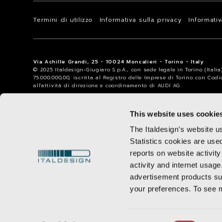
Termini di utilizzo
Informativa sulla privacy
Informati
Via Achille Grandi, 25 - 10024 Moncalieri - Torino - Italy
© 2025 Italdesign-Giugiaro S.p.A., con sede legale in Torino (Itali
75.000.000,00, iscritta al Registro delle Imprese di Torino con Cod
all'attività di direzione e coordinamento di AUDI AG.
This website uses cookie
The Italdesign’s website u
Statistics cookies are use
reports on website activity
activity and internet usage
advertisement products suc
your preferences. To see 