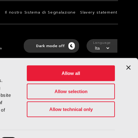
i
Il nostro Sistema di Segnalazione
Slavery statement
Language
Dark mode off
ta
Allow all
s.
g
Allow selection
ebsite
of
Allow technical only
 of