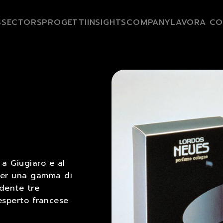
S
SECTORS
PROGETTI
INSIGHTS
COMPANY
LAVORA CO
 a Giugiaro e al
 per una gamma di
ndente tre
’esperto francese