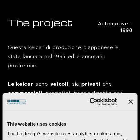
The project
Automotive -
1998
Questa keicar di produzione giapponese è
stata lanciata nel 1995 ed è ancora in
produzione.
Le keicar
sono
veicoli
, sia
privati
che
commerciali
, progettati principalmente per
soddisfare le esigenze del
mercato
giapponese
:
compatti
e dalle
dimensioni
ridotte
.
This website uses cookies
The Italdesign’s website uses analytics cookies and,
La
Move
è stata creata sulla base della sua