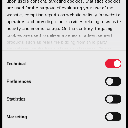
upon users consent, targeting cookies. Statistics cookies
contemporanea, la
Cuore
, ma presenta
are used for the purpose of evaluating your use of the
un’altezza maggiore per offrire un
abitacolo
website, compiling reports on website activity for website
operators and providing other services relating to website
più confortevole
grazie a una
forma quasi
activity and internet usage. On the contrary, targeting
da monovolume
.
cookies are used to deliver a series of advertisement
products such as real time bidding from third party
Il
restyling
a cura di
Italdesign
risale al
advertisers, on the basis of your preferences. To see
more, go to the
cookie policy
2003.
Consent
Technical
Selection
Preferences
Statistics
Marketing