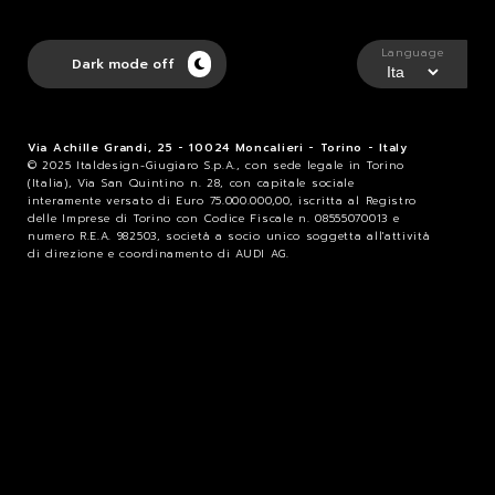
Language
Dark mode off
Via Achille Grandi, 25 - 10024 Moncalieri - Torino - Italy
© 2025 Italdesign-Giugiaro S.p.A., con sede legale in Torino
(Italia), Via San Quintino n. 28, con capitale sociale
interamente versato di Euro 75.000.000,00, iscritta al Registro
delle Imprese di Torino con Codice Fiscale n. 08555070013 e
numero R.E.A. 982503, società a socio unico soggetta all'attività
di direzione e coordinamento di AUDI AG.