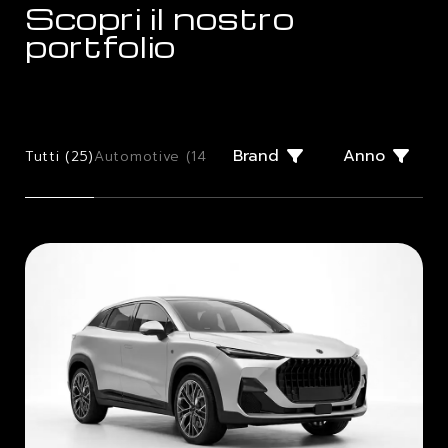
Scopri il nostro
portfolio
Brand
Anno
Tutti (
25
)
Automotive (
14
)
Few Offs (
2
)
Giugiaro Design (
2