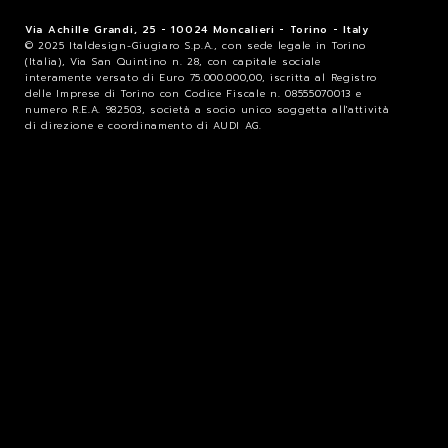
Via Achille Grandi, 25 - 10024 Moncalieri - Torino - Italy
© 2025 Italdesign-Giugiaro S.p.A., con sede legale in Torino
(Italia), Via San Quintino n. 28, con capitale sociale
interamente versato di Euro 75.000.000,00, iscritta al Registro
delle Imprese di Torino con Codice Fiscale n. 08555070013 e
numero R.E.A. 982503, società a socio unico soggetta all'attività
di direzione e coordinamento di AUDI AG.