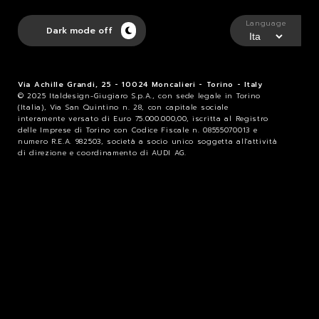
Language
Dark mode off
Via Achille Grandi, 25 - 10024 Moncalieri - Torino - Italy
© 2025 Italdesign-Giugiaro S.p.A., con sede legale in Torino
(Italia), Via San Quintino n. 28, con capitale sociale
interamente versato di Euro 75.000.000,00, iscritta al Registro
delle Imprese di Torino con Codice Fiscale n. 08555070013 e
numero R.E.A. 982503, società a socio unico soggetta all'attività
di direzione e coordinamento di AUDI AG.