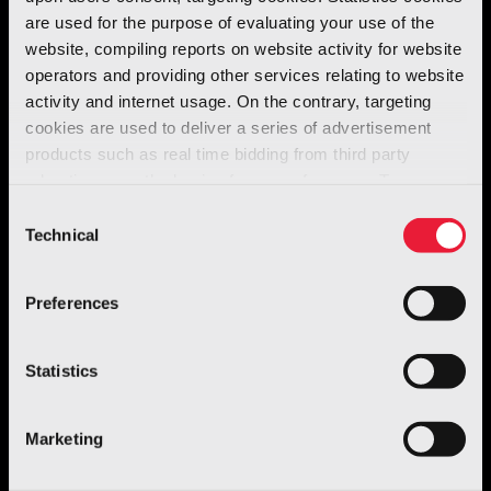
are used for the purpose of evaluating your use of the
website, compiling reports on website activity for website
operators and providing other services relating to website
activity and internet usage. On the contrary, targeting
cookies are used to deliver a series of advertisement
products such as real time bidding from third party
advertisers, on the basis of your preferences. To see
more, go to the
cookie policy
Consent
Technical
Selection
Preferences
Statistics
Marketing