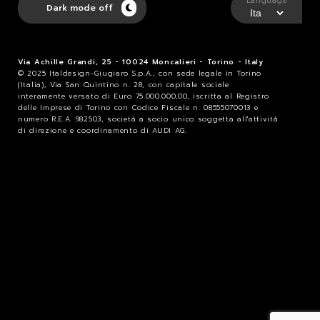
Language
Dark mode off
Via Achille Grandi, 25 - 10024 Moncalieri - Torino - Italy
© 2025 Italdesign-Giugiaro S.p.A., con sede legale in Torino
(Italia), Via San Quintino n. 28, con capitale sociale
interamente versato di Euro 75.000.000,00, iscritta al Registro
delle Imprese di Torino con Codice Fiscale n. 08555070013 e
numero R.E.A. 982503, società a socio unico soggetta all'attività
di direzione e coordinamento di AUDI AG.