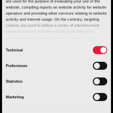
are used for the purpose of evaluating your use of the
distintivo della Campagnola e le nuove linee
website, compiling reports on website activity for website
morbide della griglia. Le ampie superfici vetrate
operators and providing other services relating to website
activity and internet usage. On the contrary, targeting
garantiscono una visibilità e una luminosità
cookies are used to deliver a series of advertisement
ottimali, in particolare per i passeggeri
products such as real time bidding from third party
posteriori.
advertisers, on the basis of your preferences. To see
more, go to the
cookie policy
Consent
Technical
Selection
Preferences
Statistics
Marketing