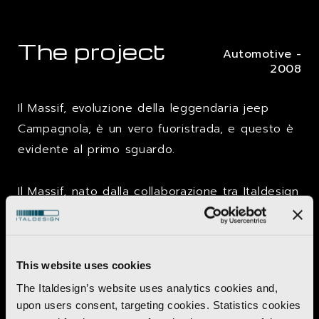
The project
Automotive -
2008
Il Massif, evoluzione della leggendaria jeep
Campagnola, è un vero fuoristrada, e questo è
evidente al primo sguardo.
Il Massif, nato dalla collaborazione tra Italdesign
e il Centro Stile Iveco, si riconosce
immediatamente come un veicolo fuoristrada
solido e robusto.
This website uses cookies
The Italdesign’s website uses analytics cookies and,
Il frontale molto caratteristico rappresenta un
upon users consent, targeting cookies. Statistics cookies
perfetto equilibrio tra il profilo squadrato