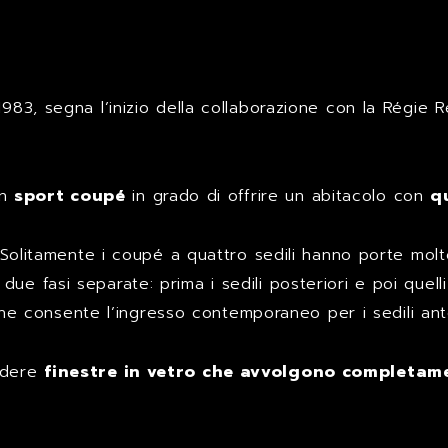
t
1983, segna l’inizio della collaborazione con la Régie R
un
sport coupé
in grado di offrire un abitacolo con
q
e. Solitamente i coupé a quattro sedili hanno porte mo
e fasi separate: prima i sedili posteriori e poi quelli 
e consente l’ingresso contemporaneo per i sedili anter
vedere
finestre in vetro che avvolgono completame