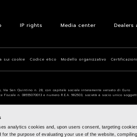
b
IP rights
Media center
Dealers 
va sui cookie
Codice etico
Modello organizzativo
Certificazion
a), Via San Quintino n. 28, con capitale sociale interamente versato di Euro
ice Fiscale n. 08555070013 e numero R.E.A. 982503, società a socio unico sogget
s
ses analytics cookies and, upon users consent, targeting cookie
d for the purpose of evaluating your use of the website, compilin