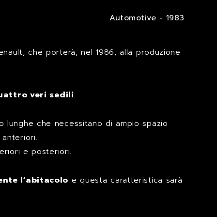
Automotive - 1983
enault, che porterà, nel 1986, alla produzione
uattro veri sedili
.
lto lunghe che necessitano di ampio spazio
anteriori.
iori e posteriori.
nte l’abitacolo
e questa caratteristica sarà