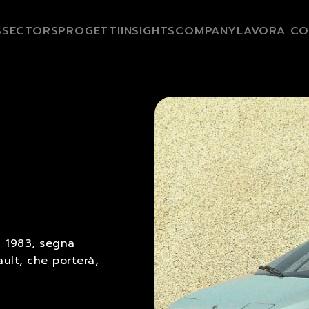
S
SECTORS
PROGETTI
INSIGHTS
COMPANY
LAVORA CO
l 1983, segna
ault, che porterà,