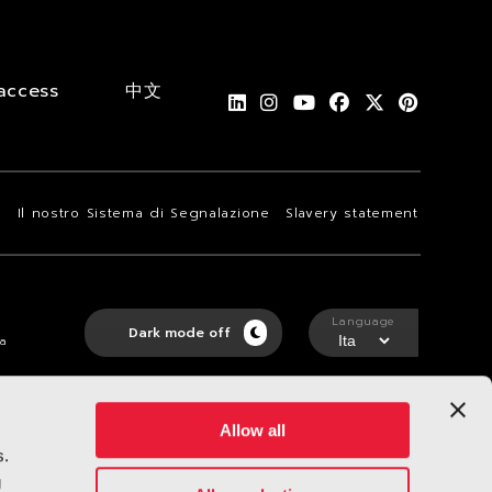
access
中文
i
Il nostro Sistema di Segnalazione
Slavery statement
Language
Dark mode off
ta
Allow all
s.
g