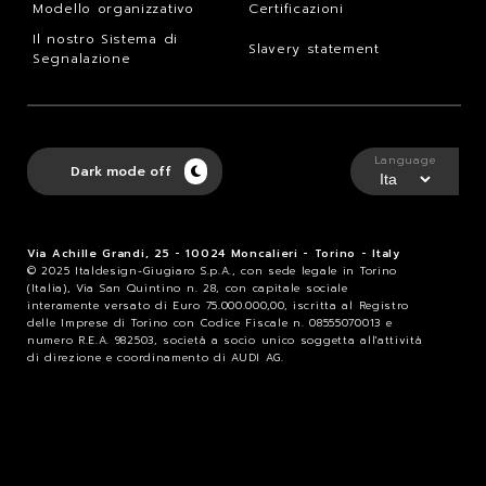
Modello organizzativo
Certificazioni
Il nostro Sistema di
Slavery statement
Segnalazione
Language
Dark mode off
Via Achille Grandi, 25 - 10024 Moncalieri - Torino - Italy
© 2025 Italdesign-Giugiaro S.p.A., con sede legale in Torino
(Italia), Via San Quintino n. 28, con capitale sociale
interamente versato di Euro 75.000.000,00, iscritta al Registro
delle Imprese di Torino con Codice Fiscale n. 08555070013 e
numero R.E.A. 982503, società a socio unico soggetta all'attività
di direzione e coordinamento di AUDI AG.