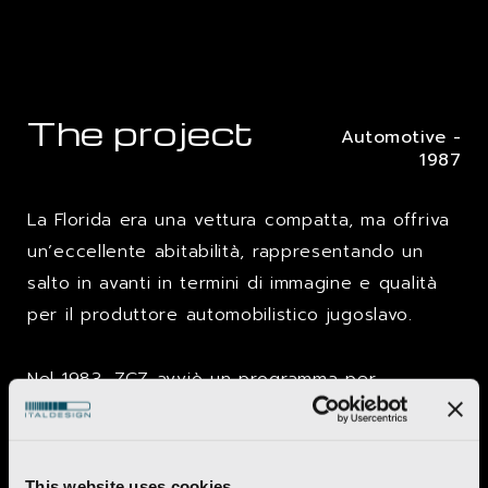
The project
Automotive -
1987
La Florida era una vettura compatta, ma offriva
un’eccellente abitabilità, rappresentando un
salto in avanti in termini di immagine e qualità
per il produttore automobilistico jugoslavo.
Nel 1983, ZCZ avviò un programma per
introdurre il successore della
Yugo
, il mini
prodotto e venduto in Jugoslavia, sviluppato
sulla piattaforma e meccanica della
FIAT 127
.
This website uses cookies