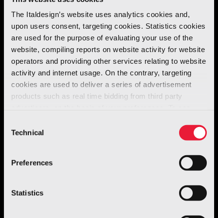
The Italdesign’s website uses analytics cookies and,
Italdesign
è stato coinvolto nel
design
, nella
upon users consent, targeting cookies. Statistics cookies
pianificazione
, nel
prototipaggio
e nello
are used for the purpose of evaluating your use of the
sviluppo
del nuovo mini jugoslavo.
website, compiling reports on website activity for website
operators and providing other services relating to website
activity and internet usage. On the contrary, targeting
Una berlina a cinque porte nella stessa
cookies are used to deliver a series of advertisement
categoria della Ritmo/Golf, la Florida offriva una
products such as real time bidding from third party
configurazione classica e un Cd interessante
advertisers, on the basis of your preferences. To see
more, go to the
cookie policy
(0,279), senza contare le nuove caratteristiche
Consent
Technical
attraenti che erano sconosciute nei mercati
Selection
dell’Europa orientale.
Preferences
Statistics