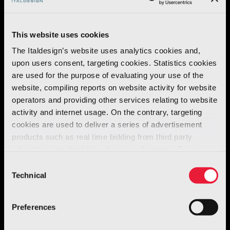
suo fortunato predecessore, l’
E61
. Sono stati
introdotti tratti formali
aggiornati
che
garantiscono che il
nuovo dispositivo
sia
This website uses cookies
pienamente
in linea
con le
aspettative
degli
The Italdesign’s website uses analytics cookies and,
upon users consent, targeting cookies. Statistics cookies
utenti
.
are used for the purpose of evaluating your use of the
website, compiling reports on website activity for website
L’
E91
è dotato di un
sistema di controllo
operators and providing other services relating to website
elettronico
con
microprocessore
per
activity and internet usage. On the contrary, targeting
garantire la
massima precisione
,
cookies are used to deliver a series of advertisement
products such as real time bidding from third party
affidabilità
e
durabilità
. È equipaggiato con
advertisers, on the basis of your preferences. To see
un display luminoso che indica la
pressione
more, go to the
cookie policy
Consent
della caldaia
/
contatore caffè-tea
/
funzioni
Technical
Selection
di autodiagnosi
. Sono state introdotte
soluzioni speciali per facilitare l’
igiene
e il
Preferences
lavaggio
delle aree di servizio.