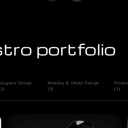
stro portfolio
Giugiaro Design
Mobility & Urban Design
Produ
(
2
)
(
3
)
(
3
)