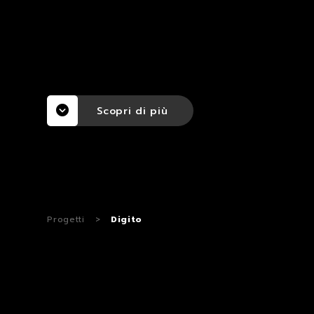
Scopri di più
Progetti
>
Digito