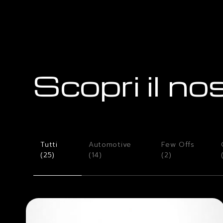
Scopri il no
Tutti
Automotive
Few Offs
(
25
)
(
14
)
(
2
)