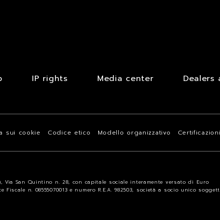
b
IP rights
Media center
Dealers 
va sui cookie
Codice etico
Modello organizzativo
Certificazion
a), Via San Quintino n. 28, con capitale sociale interamente versato di Euro
ice Fiscale n. 08555070013 e numero R.E.A. 982503, società a socio unico sogget