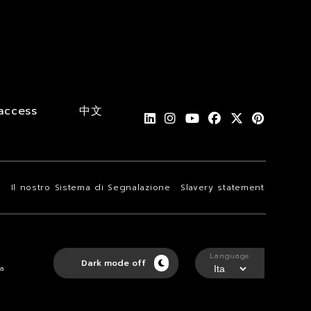
access
中文
i
Il nostro Sistema di Segnalazione
Slavery statement
Language
Dark mode off
ta