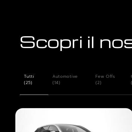
Scopri il no
Tutti
Automotive
Few Offs
(
25
)
(
14
)
(
2
)