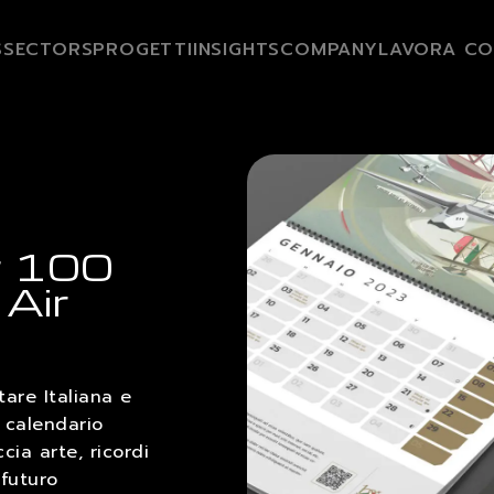
S
SECTORS
PROGETTI
INSIGHTS
COMPANY
LAVORA CO
r 100
 Air
tare Italiana e
n calendario
cia arte, ricordi
 futuro