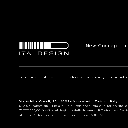
New Concept La
Termini di utilizzo
Informativa sulla privacy
Informati
Via Achille Grandi, 25 - 10024 Moncalieri - Torino - Italy
© 2025 Italdesign-Giugiaro S.p.A., con sede legale in Torino (Itali
75.000.000,00, iscritta al Registro delle Imprese di Torino con Cod
all'attività di direzione e coordinamento di AUDI AG.