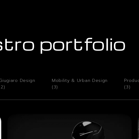
stro portfolio
Giugiaro Design
Mobility & Urban Design
Produ
(
2
)
(
3
)
(
3
)