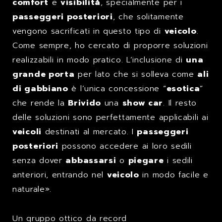
comfort
e
visibilità
, specialmente per i
passeggeri posteriori
, che solitamente
vengono sacrificati in questo tipo di
veicolo
.
Come sempre, ho cercato di proporre soluzioni
realizzabili in modo pratico. L’inclusione di
una
grande porta
per lato che si solleva come
ali
di gabbiano
è l’unica concessione “
esotica
”
che rende la
Brivido
una
show car
. Il resto
delle soluzioni sono perfettamente applicabili ai
veicoli
destinati al mercato. I
passeggeri
posteriori
possono accedere ai loro sedili
senza dover
abbassarsi
o
piegare
i sedili
anteriori, entrando nel
veicolo
in modo facile e
naturale».
Un gruppo ottico da record