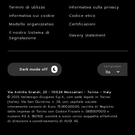
Termini di utilizzo
Informativa sulla privacy
Informativa sui cookie
Codice etico
Modello organizzativo
Certificazioni
Il nostro Sistema di
Slavery statement
Segnalazione
Language
Dark mode off
Via Achille Grandi, 25 - 10024 Moncalieri - Torino - Italy
© 2025 Italdesign-Giugiaro S.p.A., con sede legale in Torino
(Italia), Via San Quintino n. 28, con capitale sociale
interamente versato di Euro 75.000.000,00, iscritta al Registro
delle Imprese di Torino con Codice Fiscale n. 08555070013 e
numero R.E.A. 982503, società a socio unico soggetta all'attività
di direzione e coordinamento di AUDI AG.