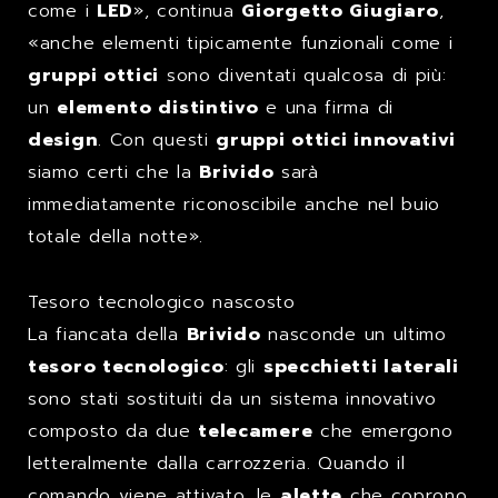
come i
LED
», continua
Giorgetto Giugiaro
,
«anche elementi tipicamente funzionali come i
gruppi ottici
sono diventati qualcosa di più:
un
elemento distintivo
e una firma di
design
. Con questi
gruppi ottici innovativi
siamo certi che la
Brivido
sarà
immediatamente riconoscibile anche nel buio
totale della notte».
Tesoro tecnologico nascosto
La fiancata della
Brivido
nasconde un ultimo
tesoro tecnologico
: gli
specchietti laterali
sono stati sostituiti da un sistema innovativo
composto da due
telecamere
che emergono
letteralmente dalla carrozzeria. Quando il
comando viene attivato, le
alette
che coprono