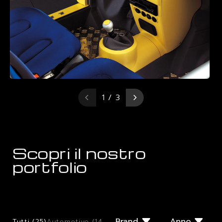
1 / 3
Scopri il nostro
portfolio
Brand
Anno
Tutti (
25
)
Automotive (
14
)
Few Offs (
2
)
Giugiaro Design (
2