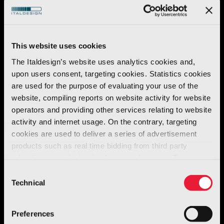
Per saperne di più
This website uses cookies
The Italdesign’s website uses analytics cookies and,
upon users consent, targeting cookies. Statistics cookies
are used for the purpose of evaluating your use of the
website, compiling reports on website activity for website
operators and providing other services relating to website
activity and internet usage. On the contrary, targeting
cookies are used to deliver a series of advertisement
products such as real time bidding from third party
advertisers, on the basis of your preferences. To see
Robotics
more, go to the
cookie policy
Consent
GENE.01 - Robot umanoide italiano
Technical
Selection
Per saperne di più
Preferences