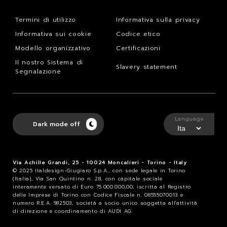
Termini di utilizzo
Informativa sulla privacy
Informativa sui cookie
Codice etico
Modello organizzativo
Certificazioni
Il nostro Sistema di
Slavery statement
Segnalazione
Language
Dark mode off
Via Achille Grandi, 25 - 10024 Moncalieri - Torino - Italy
© 2025 Italdesign-Giugiaro S.p.A., con sede legale in Torino
(Italia), Via San Quintino n. 28, con capitale sociale
interamente versato di Euro 75.000.000,00, iscritta al Registro
delle Imprese di Torino con Codice Fiscale n. 08555070013 e
numero R.E.A. 982503, società a socio unico soggetta all'attività
di direzione e coordinamento di AUDI AG.