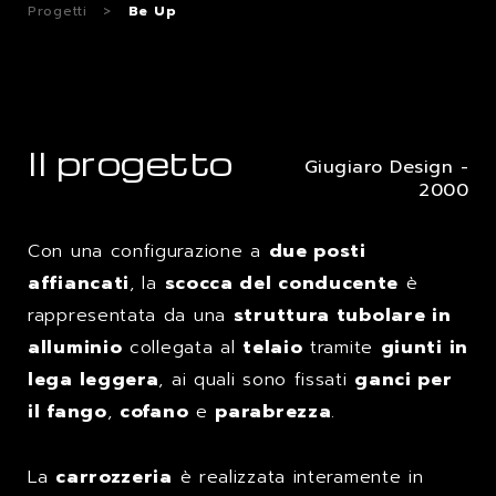
Progetti
>
Be Up
Il progetto
Giugiaro Design -
2000
Con una configurazione a
due posti
affiancati
, la
scocca del conducente
è
rappresentata da una
struttura tubolare in
alluminio
collegata al
telaio
tramite
giunti in
lega leggera
, ai quali sono fissati
ganci per
il fango
,
cofano
e
parabrezza
.
La
carrozzeria
è realizzata interamente in