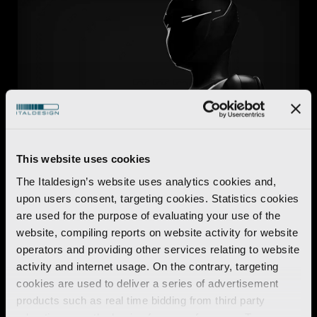
This website uses cookies
Robotics
The Italdesign’s website uses analytics cookies and,
GENE.01 - Robot umanoide italiano
upon users consent, targeting cookies. Statistics cookies
are used for the purpose of evaluating your use of the
Per saperne di più
website, compiling reports on website activity for website
operators and providing other services relating to website
activity and internet usage. On the contrary, targeting
cookies are used to deliver a series of advertisement
products such as real time bidding from third party
advertisers, on the basis of your preferences. To see