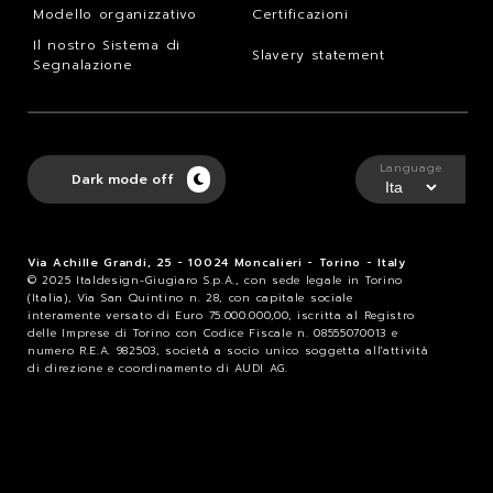
Modello organizzativo
Certificazioni
Il nostro Sistema di
Slavery statement
Segnalazione
Language
Dark mode off
Via Achille Grandi, 25 - 10024 Moncalieri - Torino - Italy
© 2025 Italdesign-Giugiaro S.p.A., con sede legale in Torino
(Italia), Via San Quintino n. 28, con capitale sociale
interamente versato di Euro 75.000.000,00, iscritta al Registro
delle Imprese di Torino con Codice Fiscale n. 08555070013 e
numero R.E.A. 982503, società a socio unico soggetta all'attività
di direzione e coordinamento di AUDI AG.