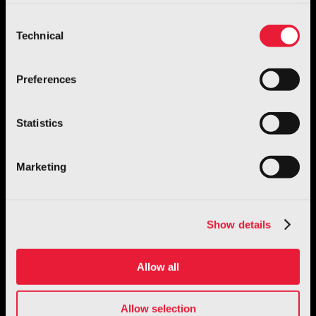
more, go to the
cookie policy
Consent
Technical
Selection
Preferences
Statistics
Giugiaro Design
TRATTO: la collezione Fit Interiors by
Marketing
Giugiaro Design
Per saperne di più
Show details
Allow all
Allow selection