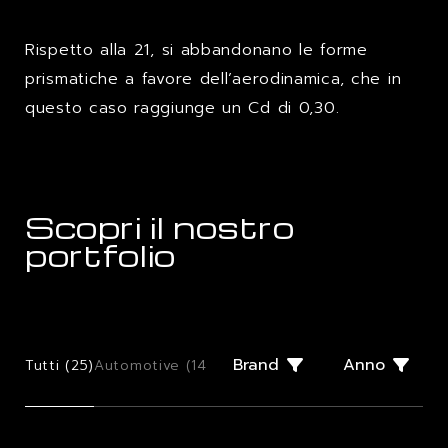
Rispetto alla 21, si abbandonano le forme
prismatiche a favore dell’aerodinamica, che in
questo caso raggiunge un Cd di 0,30.
Scopri il nostro
portfolio
Brand
Anno
Tutti (
25
)
Automotive (
14
)
Few Offs (
2
)
Giugiaro Design (
2