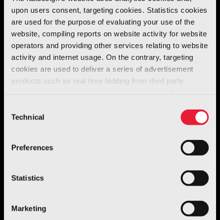
upon users consent, targeting cookies. Statistics cookies
Per saperne di più
are used for the purpose of evaluating your use of the
website, compiling reports on website activity for website
operators and providing other services relating to website
activity and internet usage. On the contrary, targeting
cookies are used to deliver a series of advertisement
products such as real time bidding from third party
advertisers, on the basis of your preferences. To see
more, go to the
cookie policy
Consent
Technical
Selection
Preferences
Automotive
Statistics
Tex
Marketing
Per saperne di più