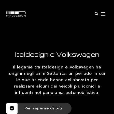
Open o
SERVICES
SECTORS
Italdesign e Volkswagen
Il legame tra Italdesign e Volkswagen ha
PROGETTI
origini negli anni Settanta, un periodo in cui
le due aziende hanno collaborato per
INSIGHTS
realizzare alcuni dei veicoli più iconici e
influenti nel panorama automobilistico.
COMPANY
Per saperne di più