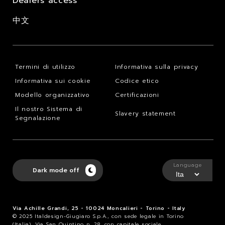
Dealers access
中文
Termini di utilizzo
Informativa sulla privacy
Informativa sui cookie
Codice etico
Modello organizzativo
Certificazioni
Il nostro Sistema di
Slavery statement
Segnalazione
Language
Dark mode off
Via Achille Grandi, 25 - 10024 Moncalieri - Torino - Italy
© 2025 Italdesign-Giugiaro S.p.A., con sede legale in Torino
(Italia), Via San Quintino n. 28, con capitale sociale