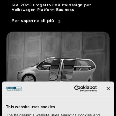
IAA 2025: Progetto EVX Italdesign per
Volkswagen Platform Business
Per saperne di più
Automotive
This website uses cookies
Go!
The Italdesign’s website uses analytics cookies and,