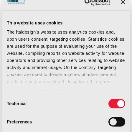
presenza del
Sindaco di Torino Chiara
Appendino
e dell’
Assessore all’Innovazione e
Smart City Paola Pisano
, che ha ufficialmente
This website uses cookies
dato il via al progetto, un secondo step di
The Italdesign’s website uses analytics cookies and,
upon users consent, targeting cookies. Statistics cookies
sviluppo di Torino Living Lab, creato per
are used for the purpose of evaluating your use of the
promuovere, sviluppare e sperimentare nuove
website, compiling reports on website activity for website
soluzioni innovative in un contesto reale. Ora,
operators and providing other services relating to website
Torino City Lab vuole trasformare Torino in un
activity and internet usage. On the contrary, targeting
Living Lab permanente coinvolgendo alcuni dei
cookies are used to deliver a series of advertisement
products such as real time bidding from third party
nomi più importanti del settore con sede sul
advertisers, on the basis of your preferences. To see
territorio.
more, go to the
cookie policy
Consent
Technical
Selection
“Crediamo fermamente che la creazione di un
framework in grado di unire Istituzioni e
Preferences
imprese sia una condizione indispensabile per