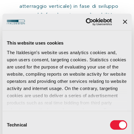
atterraggio verticale) in fase di sviluppo
per soddisfare le esigenze di mobilità
urbana futura.
“Con questo progetto, iniziato con Airbus nel
This website uses cookies
2017, dimostreremo in termini pratici che
la
The Italdesign’s website uses analytics cookies and,
mobilità del futuro non sarà più un campo
upon users consent, targeting cookies. Statistics cookies
di gioco per singole aziende
, ciascuna
are used for the purpose of evaluating your use of the
operante nel proprio specifico settore, ma
website, compiling reports on website activity for website
diventerà il punto di incontro di know-how,
operators and providing other services relating to website
tecnologie e competenze professionali
activity and internet usage. On the contrary, targeting
cookies are used to deliver a series of advertisement
provenienti da vari settori – automotive,
products such as real time bidding from third party
aerospaziale, urbanistica, scienze sociali – per
advertisers, on the basis of your preferences. To see
citarne alcuni”, ha dichiarato
Jörg Astalosch
,
more, go to the
cookie policy
Consent
CEO di Italdesign. “La mobilità del futuro è un
Technical
Selection
settore ancora inesplorato che, oltre alle sfide