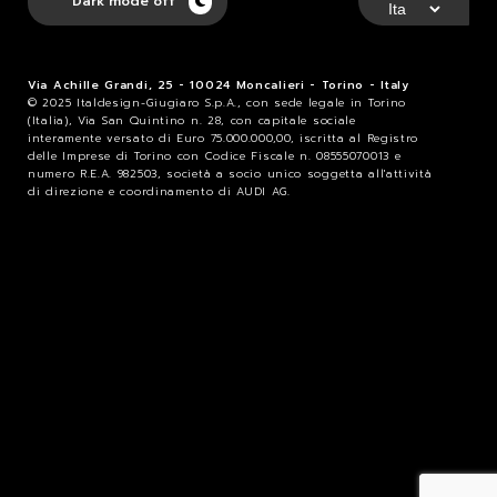
Dark mode off
Via Achille Grandi, 25 - 10024 Moncalieri - Torino - Italy
© 2025 Italdesign-Giugiaro S.p.A., con sede legale in Torino
(Italia), Via San Quintino n. 28, con capitale sociale
interamente versato di Euro 75.000.000,00, iscritta al Registro
delle Imprese di Torino con Codice Fiscale n. 08555070013 e
numero R.E.A. 982503, società a socio unico soggetta all'attività
di direzione e coordinamento di AUDI AG.