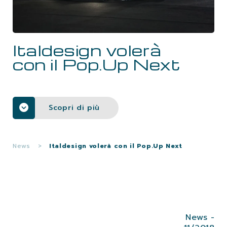
LAVORA CON NOI
Italdesign volerà
CONTATTI
con il Pop.Up Next
Scopri di più
News
>
Italdesign volerà con il Pop.Up Next
News -