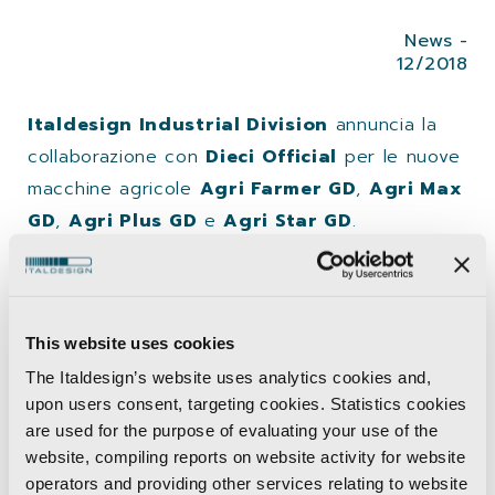
News -
12/2018
Italdesign Industrial Division
annuncia la
collaborazione con
Dieci Official
per le nuove
macchine agricole
Agri Farmer GD
,
Agri Max
GD
,
Agri Plus GD
e
Agri Star GD
.
Per caratterizzare la nuova gamma di prodotti
di Dieci, abbiamo lavorato sia sullo stile esterno
This website uses cookies
che sul design interno delle cabine. Linee
The Italdesign’s website uses analytics cookies and,
audaci e nuove grafiche sottolineano l’alta
upon users consent, targeting cookies. Statistics cookies
qualità e le prestazioni dei veicoli, mentre le
are used for the purpose of evaluating your use of the
cabine sono state progettate pensando
website, compiling reports on website activity for website
all’operatore: estetica, ergonomia e attenzione
operators and providing other services relating to website