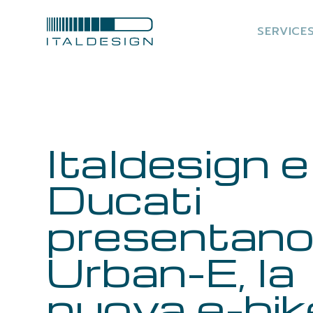
SERVICE
Italdesign e
Ducati
presentan
Urban-E, la
nuova e-bik