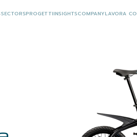
S
SECTORS
PROGETTI
INSIGHTS
COMPANY
LAVORA CO
o
e