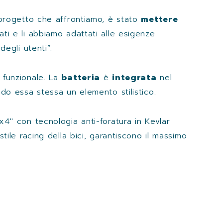
i progetto che affrontiamo, è stato
mettere
ucati e li abbiamo adattati alle esigenze
degli utenti”.
 funzionale. La
batteria
è
integrata
nel
ndo essa stessa un elemento stilistico.
x4″ con tecnologia anti-foratura in Kevlar
tile racing della bici, garantiscono il massimo