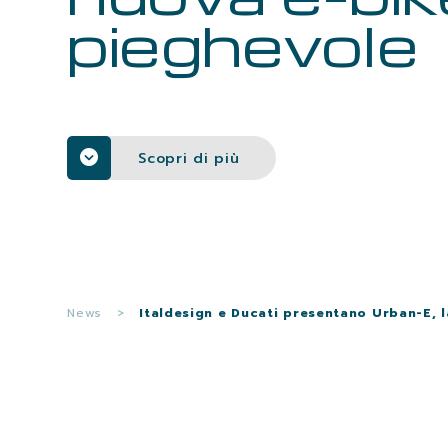
pieghevole
Scopri di più
News
>
Italdesign e Ducati presentano Urban-E, l