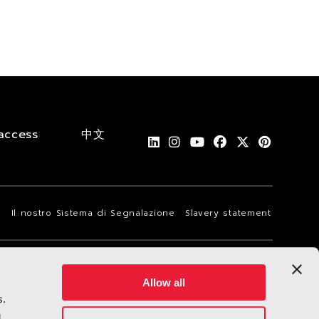
access
中文
i
Il nostro Sistema di Segnalazione
Slavery statement
Allow all
Language
Dark mode off
ta
s.
g