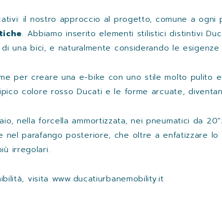
icativi: il nostro approccio al progetto, comune a ogn
tiche
. Abbiamo inserito elementi stilistici distintivi D
ci di una bici, e naturalmente considerando le esigenze 
ieme per creare una e-bike con uno stile molto pulito e
 tipico colore rosso Ducati e le forme arcuate, diventa
aio, nella forcella ammortizzata, nei pneumatici da 20″
e nel parafango posteriore, che oltre a enfatizzare lo s
ù irregolari.
bilità, visita
www.ducatiurbanemobility.it