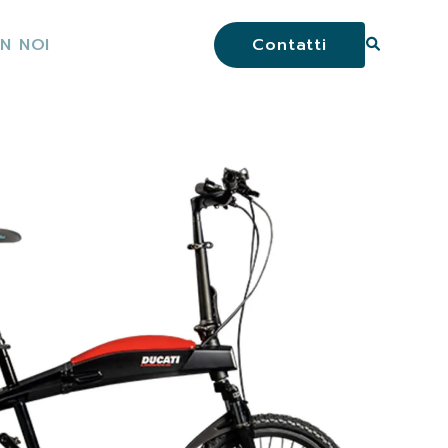
N NOI
Contatti