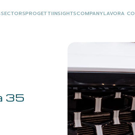
S
SECTORS
PROGETTI
INSIGHTS
COMPANY
LAVORA CO
la 35