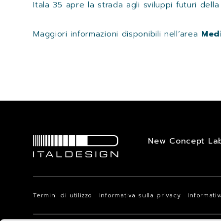
Itala 35 apre la strada agli sviluppi futuri del
Maggiori informazioni disponibili nell’area
Med
New Concept La
Termini di utilizzo
Informativa sulla privacy
Informati