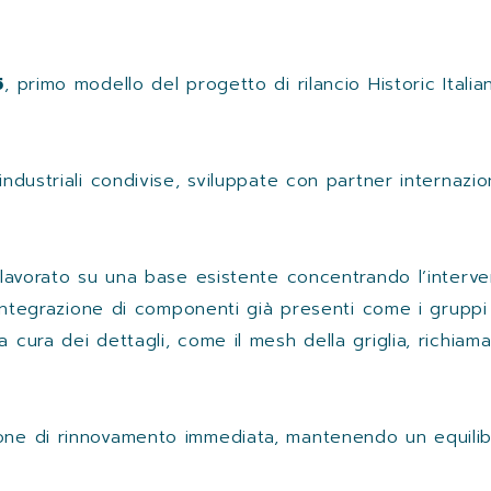
5
, primo modello del progetto di rilancio Historic Ita
industriali condivise, sviluppate con partner internazion
o lavorato su una base esistente concentrando l’interve
’integrazione di componenti già presenti come i gruppi o
 cura dei dettagli, come il mesh della griglia, richiama
one di rinnovamento immediata, mantenendo un equilibr