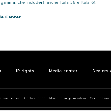
la gamma, che includerà anche Itala 56 e Itala 61.
ia Center
.
b
IP rights
Media center
Dealers 
va sui cookie
Codice etico
Modello organizzativo
Certificazion