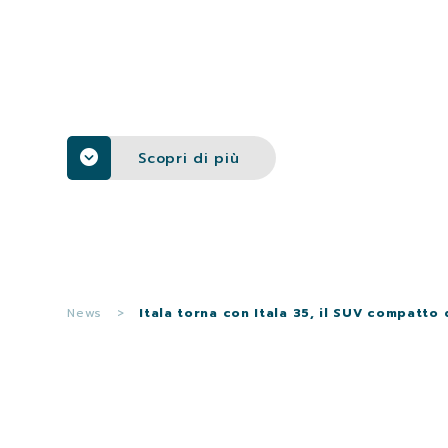
Scopri di più
News
>
Itala torna con Itala 35, il SUV compatto 