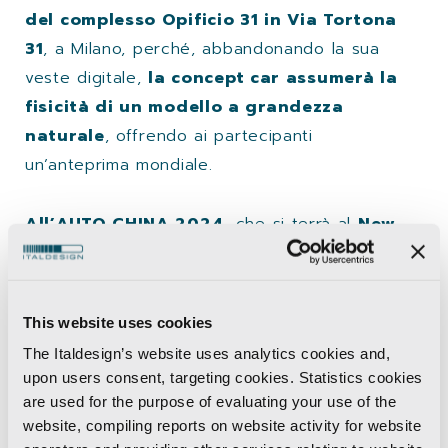
del complesso Opificio 31 in Via Tortona
31
, a Milano, perché, abbandonando la sua
veste digitale,
la concept car assumerà la
fisicità di un modello a grandezza
naturale
, offrendo ai partecipanti
un’anteprima mondiale.
All’AUTO CHINA 2024,
che si terrà al
New
China International Exhibition Center
Tianzhu di Pechino (New CIEC), dal 25
aprile al 4 maggio, lo stand Italdesign
This website uses cookies
W1-W05 nell’Area W1-W ospiterà il
The Italdesign’s website uses analytics cookies and,
debutto mondiale di Quintessenza®
(che
upon users consent, targeting cookies. Statistics cookies
significa Quintessenza), un concept di alta
are used for the purpose of evaluating your use of the
gamma, con un design accattivante,
grande
website, compiling reports on website activity for website