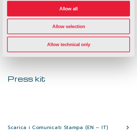
Showroom Italdesign / Pechino, dal 25
Allow all
aprile al 4 maggio 2024, New China
International Exhibition Center Tianzhu,
Allow selection
Pechino (New CIEC) Area: W1-W, stand
Italdesign W1-W05
Allow technical only
Press kit
Scarica i Comunicati Stampa (EN – IT)