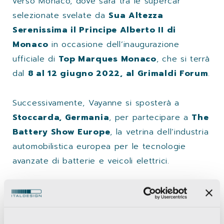
verso Monaco, dove sarà tra le supercar
selezionate svelate da
Sua Altezza
Serenissima il Principe Alberto II di
Monaco
in occasione dell’inaugurazione
ufficiale di
Top Marques Monaco
, che si terrà
dal
8 al 12 giugno 2022, al Grimaldi Forum
.
Successivamente, Vayanne si sposterà a
Stoccarda, Germania
, per partecipare a
The
Battery Show Europe
, la vetrina dell’industria
automobilistica europea per le tecnologie
avanzate di batterie e veicoli elettrici.
Dal 28 al 30 giugno, il Vayanne sarà
esposto nell’area Williams Advanced
Engineering presso Messe Stuttgart, Hall