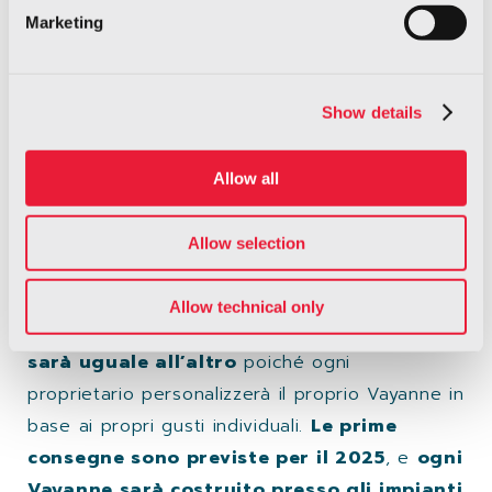
quelle caratteristiche che lo rendono unico
Marketing
nella classe delle hypercar.
Il 21 agosto 2022,
il
Vayanne sarà esposto
Show details
al Concept Car Lawn del 71° Pebble Beach
Concours d’Elegance
, tra lo splendore di uno
Allow all
degli eventi più significativi che presenta molti
dei veicoli storicamente più rilevanti e da
Allow selection
collezione al mondo.
Allow technical only
DEUS produrrà
solo 99 esemplari
, e
nessuno
sarà uguale all’altro
poiché ogni
proprietario personalizzerà il proprio Vayanne in
base ai propri gusti individuali.
Le prime
consegne sono previste per il 2025
, e
ogni
Vayanne sarà costruito presso gli impianti