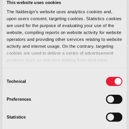
This website uses cookies
8, Stand No. D30.
The Italdesign’s website uses analytics cookies and,
upon users consent, targeting cookies. Statistics cookies
Successivamente, a pochi mesi dal debutto
are used for the purpose of evaluating your use of the
mondiale di New York, DEUS e Vayanne
website, compiling reports on website activity for website
faranno ritorno in America
.
operators and providing other services relating to website
activity and internet usage. On the contrary, targeting
cookies are used to deliver a series of advertisement
Offrendo prestazioni da hypercar e
qualità
products such as real time bidding from third party
che non sono normalmente associate ai
advertisers, on the basis of your preferences. To see
veicoli ad alte prestazioni, come un
more, go to the
cookie policy
Consent
elevato livello di lusso e comfort, spazio di
Technical
Selection
carico utilizzabile e, soprattutto, una
usabilità quotidiana, gli appassionati e i
Preferences
collezionisti avranno una seconda
opportunità di vedere il Vayanne di
Statistics
persona negli Stati Uniti
e apprezzare