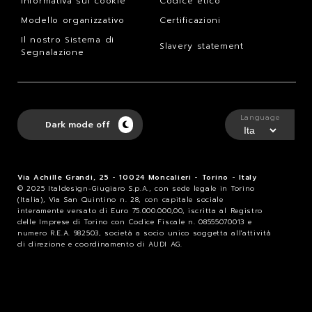
Informativa sui cookie
Codice etico
Modello organizzativo
Certificazioni
Il nostro Sistema di
Slavery statement
Segnalazione
Language
Dark mode off
Via Achille Grandi, 25 - 10024 Moncalieri - Torino - Italy
© 2025 Italdesign-Giugiaro S.p.A., con sede legale in Torino
(Italia), Via San Quintino n. 28, con capitale sociale
interamente versato di Euro 75.000.000,00, iscritta al Registro
delle Imprese di Torino con Codice Fiscale n. 08555070013 e
numero R.E.A. 982503, società a socio unico soggetta all'attività
di direzione e coordinamento di AUDI AG.