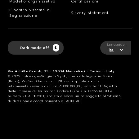
Modello organizzativo
Certificazioni
Il nostro Sistema di
Slavery statement
Segnalazione
Language
Dark mode off
Via Achille Grandi, 25 - 10024 Moncalieri - Torino - Italy
© 2025 Italdesign-Giugiaro S.p.A., con sede legale in Torino
(Italia), Via San Quintino n. 28, con capitale sociale
interamente versato di Euro 75.000.000,00, iscritta al Registro
delle Imprese di Torino con Codice Fiscale n. 08555070013 e
numero R.E.A. 982503, società a socio unico soggetta all'attività
di direzione e coordinamento di AUDI AG.