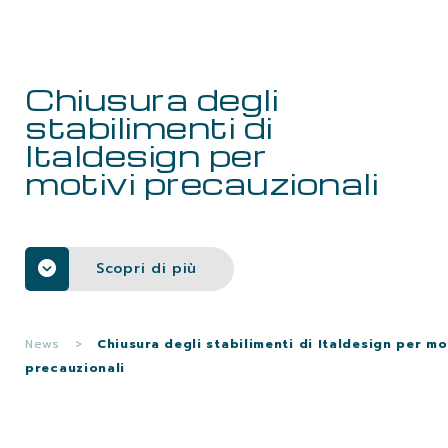
LAVORA CON NOI
Chiusura degli
CONTATTI
stabilimenti di
Italdesign per
motivi precauzionali
Scopri di più
News
>
Chiusura degli stabilimenti di Italdesign per mo
precauzionali