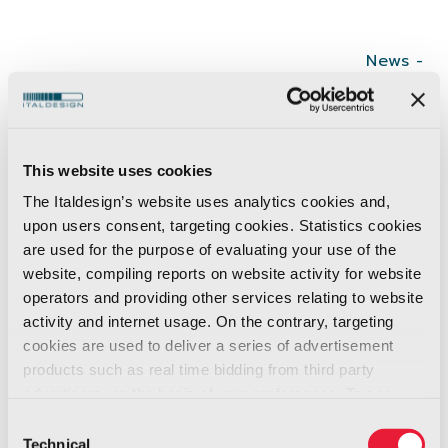
News -
02/2020
Come misura precauzionale, Italdesign ha
deciso di sospendere le attività lavorative nei
This website uses cookies
suoi stabilimenti nell’area metropolitana di
The Italdesign’s website uses analytics cookies and,
Torino a partire da oggi, lunedì 24 febbraio. La
upon users consent, targeting cookies. Statistics cookies
are used for the purpose of evaluating your use of the
decisione è stata presa a seguito di un caso
website, compiling reports on website activity for website
positivo di Coronavirus riscontrato nello
operators and providing other services relating to website
stabilimento di Nichelino. Tuttavia, la direzione e
activity and internet usage. On the contrary, targeting
il personale dell’azienda continueranno a
cookies are used to deliver a series of advertisement
lavorare sui progetti in corso in modalità
products such as real time bidding from third party
advertisers, on the basis of your preferences. To see
remota, in modo attivo e professionale come al
more, go to the
cookie policy
solito.
Consent
Technical
Selection